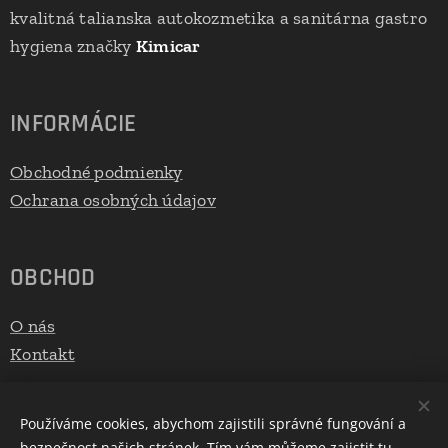
kvalitná talianska autokozmetika a sanitárna gastro
hygiena značky
Kimicar
INFORMÁCIE
Obchodné podmienky
Ochrana osobných údajov
OBCHOD
O nás
Kontakt
Používáme cookies, abychom zajistili správné fungování a
Email: autokim.info@gmail.com
bezpečnost našich stránek. Tím vám můžeme zajistit tu