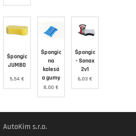
Špongia
Špongia
Špongia
na
- Sonax
JUMBO
kolesá
2v1
a gumy
5,54
€
6,03
€
8,00
€
AutoKim s.r.o.