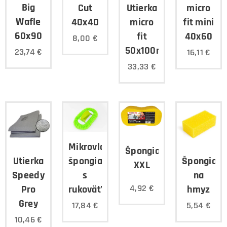
Big
Cut
micro
Utierka
Wafle
40x40
fit mini
micro
60x90
40x60
fit
8,00
€
50x100mm
23,74
€
16,11
€
33,33
€
Mikrovláknová
Špongia
špongia
Utierka
Špongia
XXL
s
Speedy
na
4,92
€
rukoväťou
Pro
hmyz
Grey
17,84
€
5,54
€
10,46
€