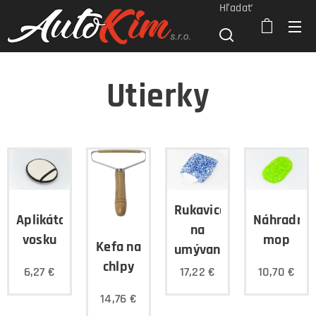
Hľadať
Utierky
Rukavica
Aplikátor
Náhradný
na
vosku
mop
Kefa na
umývanie
chlpy
6,27
€
17,22
€
10,70
€
14,76
€