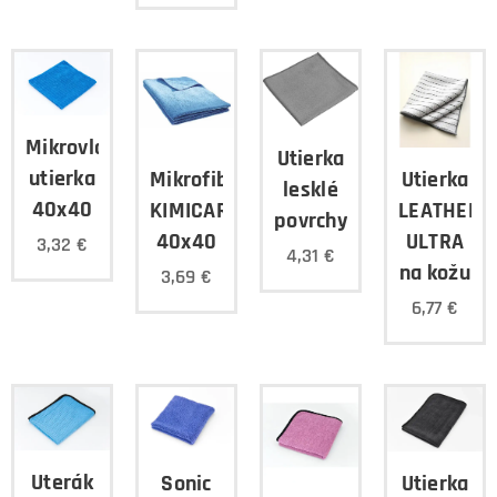
Mikrovláknová
Utierka
utierka
Mikrofiber
Utierka
lesklé
40x40
KIMICAR
LEATHER
povrchy
40x40
ULTRA
3,32
€
4,31
€
na kožu
3,69
€
6,77
€
Uterák
Sonic
Utierka