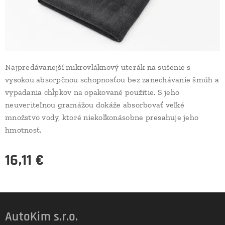
Najpredávanejší mikrovláknový uterák na sušenie s
vysokou absorpčnou schopnosťou bez zanechávanie šmúh a
vypadania chĺpkov na opakované použitie. S jeho
neuveriteľnou gramážou dokáže absorbovať veľké
množstvo vody, ktoré niekoľkonásobne presahuje jeho
hmotnosť.
16,11
€
AutoKim s.r.o.