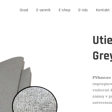
Úvod
E-cennik
E-shop
O nás
Kontakt
Uti
Gre
PVAmicro
impregnov
vnútornú š
známy v pr
netvoreni