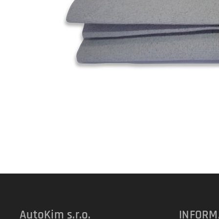
AutoKim s.r.o.
INFORM