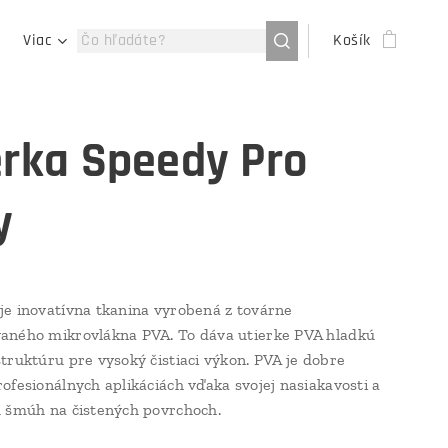
Viac
Košík
erka Speedy Pro
y
je inovatívna tkanina vyrobená z továrne
aného mikrovlákna PVA. To dáva utierke PVA hladkú
truktúru pre vysoký čistiaci výkon. PVA je dobre
ofesionálnych aplikáciách vďaka svojej nasiakavosti a
u šmúh na čistených povrchoch.