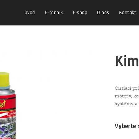
Úvod
E-cennik
E-shop
O nás
Kontakt
Kim
Čistiaci p
motory, ko
systémy a 
Vyberte s