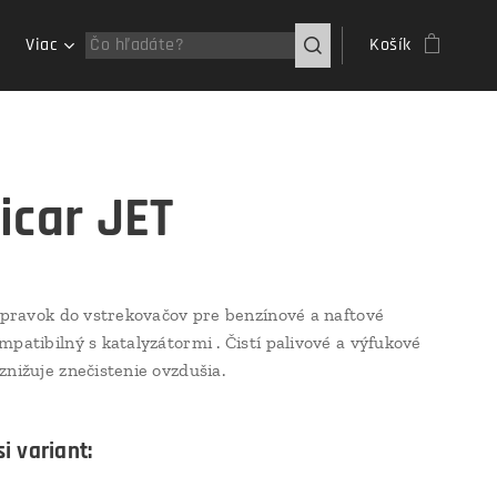
Viac
Košík
icar JET
rípravok do vstrekovačov pre benzínové a naftové
mpatibilný s katalyzátormi . Čistí palivové a výfukové
znižuje znečistenie ovzdušia.
i variant: