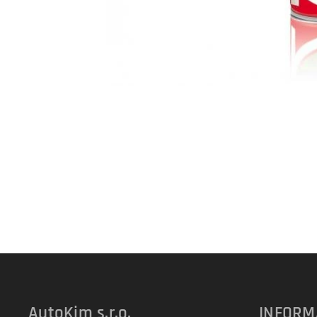
AutoKim s.r.o.
INFORM