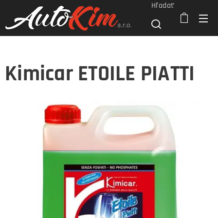
Hľadať
Kimicar ETOILE PIATTI