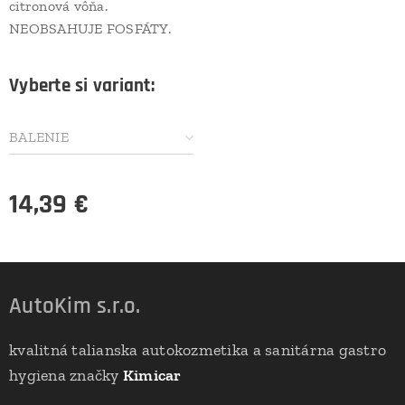
citronová vôňa.
NEOBSAHUJE FOSFÁTY.
Vyberte si variant:
BALENIE
14,39
€
AutoKim s.r.o.
kvalitná talianska autokozmetika a sanitárna gastro
hygiena značky
Kimicar