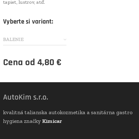
tapiet, lustrov, atď.
Vyberte si variant:
BALENIE
Cena od
4,80
€
AutoKim s.r.o.
kvalitná talianska autokozmetika a sanitárna gastro
hygiena značky
Kimicar